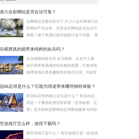
港六合彩网站是否合法可靠？
在网络信息繁杂的当下,不少人会对香港六合
彩网站产生好奇，究竟这些网站是否合法可
靠呢？接下来我们就详细探讨这个问题。 香
港六合彩的基本情况 香港六合彩是香港唯一
乐棋牌真的能带来纯粹的欢乐吗？
的合法彩票,由香港赛马会负责营运，它有着
特定的游戏规则和开奖流程，每周二、周四
欢乐棋牌的娱乐性 欢乐棋牌，从名字上看，
及周日晚上开奖，从 1 - 49 个号码中随机摇
似乎就带着满满的轻松愉悦氛围，它将传统
出 6 个号码作为“六合彩”的中奖号码，另外
棋牌游戏以更具趣味性的形式呈现，比如常
再摇出一个“特别号码”，六合彩的奖项设置
见的斗地主、麻将等，在欢乐棋牌平台上，
丰富，头奖需选中全部 6 个中奖号码，奖金
冠ds足球是什么？它能为球迷带来哪些独特体验？
画面可能更加精美，音效也更生动活泼，给
通常非常丰厚，吸引了众多彩民参与。 香港
玩家营造出一种仿佛置身于热闹棋牌室的感
欧冠ds足球的核心定位是什么？ 欧冠ds足
六合彩网站的合法性剖析...
觉，玩家们在游戏过程中，通过出牌策略的
球是一个聚焦欧洲冠军联赛（含资格赛、正
较量、牌局局势的判断，享受着思考和博弈
赛）及关联欧战赛事的足球数据服务与内容
带来的乐趣，当成功打出一手好牌，或者巧
平台，它的核心价值是用“数据+资讯+互
妙地化解对手的攻势时，那种成就感油然而
空游戏厅怎么样，值得下载吗？
动”的方式，把欧冠赛事的每一个细节、每一
生,这无疑能给玩家带来欢乐。 潜在问题需
段历史都清晰呈现给球迷，不管你是想查皇
悟空游戏厅是什么？ 悟空游戏厅是一款游戏
警惕 欢乐棋牌真的能一直带来纯粹的欢乐
马欧冠14冠的夺冠历程，还是实时追踪202