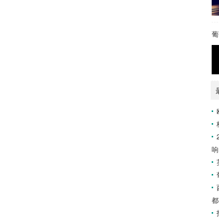
葡
响
都