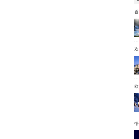
香
欢
欧
悟