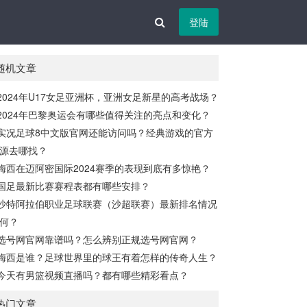
登陆
随机文章
2024年U17女足亚洲杯，亚洲女足新星的高考战场？
2024年巴黎奥运会有哪些值得关注的亮点和变化？
实况足球8中文版官网还能访问吗？经典游戏的官方
源去哪找？
梅西在迈阿密国际2024赛季的表现到底有多惊艳？
国足最新比赛赛程表都有哪些安排？
沙特阿拉伯职业足球联赛（沙超联赛）最新排名情况
何？
选号网官网靠谱吗？怎么辨别正规选号网官网？
梅西是谁？足球世界里的球王有着怎样的传奇人生？
今天有男篮视频直播吗？都有哪些精彩看点？
热门文章