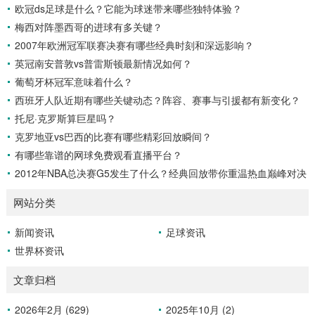
欧冠ds足球是什么？它能为球迷带来哪些独特体验？
既可能是本菲卡、波尔图等传统豪门巩固统治的战场，也可能
梅西对阵墨西哥的进球有多关键？
成为“平民球队逆袭”的舞台，对任何球队来说，捧起葡萄牙杯
都是足以载入队...
2007年欧洲冠军联赛决赛有哪些经典时刻和深远影响？
英冠南安普敦vs普雷斯顿最新情况如何？
葡萄牙杯冠军意味着什么？
西班牙人队近期有哪些关键动态？阵容、赛事与引援都有新变化？
托尼·克罗斯算巨星吗？
克罗地亚vs巴西的比赛有哪些精彩回放瞬间？
有哪些靠谱的网球免费观看直播平台？
2012年NBA总决赛G5发生了什么？经典回放带你重温热血巅峰对决
网站分类
新闻资讯
足球资讯
世界杯资讯
文章归档
2026年2月 (629)
2025年10月 (2)