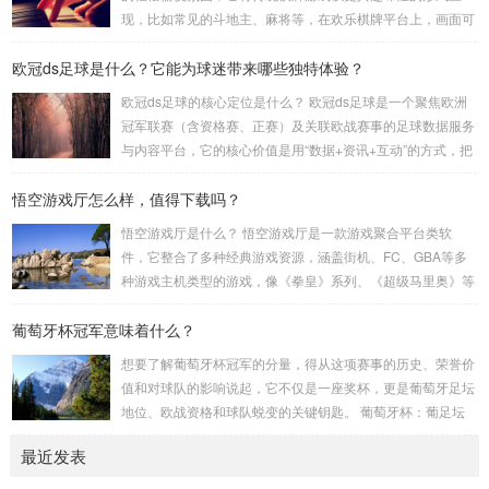
号码，奖金通常非常丰厚，吸引了众多彩民参与。 香港六合
现，比如常见的斗地主、麻将等，在欢乐棋牌平台上，画面可
彩网站的合法性剖析...
能更加精美，音效也更生动活泼，给玩家营造出一种仿佛置身
欧冠ds足球是什么？它能为球迷带来哪些独特体验？
于热闹棋牌室的感觉，玩家们在游戏过程中，通过出牌策略的
较量、牌局局势的判断，享受着思考和博弈带来的乐趣，当成
欧冠ds足球的核心定位是什么？ 欧冠ds足球是一个聚焦欧洲
功打出一手好牌，或者巧妙地化解对手的攻势时，那种成就感
冠军联赛（含资格赛、正赛）及关联欧战赛事的足球数据服务
油然而生,这无疑能给玩家带来欢乐。 潜在问题需警惕 欢乐棋
与内容平台，它的核心价值是用“数据+资讯+互动”的方式，把
牌真的能一直带来纯粹的欢乐吗？答案并非如...
欧冠赛事的每一个细节、每一段历史都清晰呈现给球迷，不管
悟空游戏厅怎么样，值得下载吗？
你是想查皇马欧冠14冠的夺冠历程，还是实时追踪2024/25赛
季欧冠小组赛比分，这个平台都能提供针对性服务，它的用户
悟空游戏厅是什么？ 悟空游戏厅是一款游戏聚合平台类软
覆盖三类人群：纯观赛球迷（用数据加深比赛理解）、战术分
件，它整合了多种经典游戏资源，涵盖街机、FC、GBA等多
析爱好者（需要历史数据支撑研究）、欧战新星关注者（从欧
种游戏主机类型的游戏，像《拳皇》系列、《超级马里奥》等
冠资格赛挖掘潜力球员）。...
经典之作都能在上面找到，对于游戏爱好者，尤其是钟情于怀
葡萄牙杯冠军意味着什么？
旧经典游戏的玩家来说,它就像是一个游戏宝藏库。 游戏资源
丰富度如何？ 悟空游戏厅的资源相当丰富，它几乎囊括了我
想要了解葡萄牙杯冠军的分量，得从这项赛事的历史、荣誉价
们童年记忆里的所有热门街机和家用机游戏，从动作类的《三
值和对球队的影响说起，它不仅是一座奖杯，更是葡萄牙足坛
国志》《合金弹头》，到角色扮演类的《口袋妖怪》（GBA
地位、欧战资格和球队蜕变的关键钥匙。 葡萄牙杯：葡足坛
版），再到益智类的《俄罗斯方块》，无论是...
的“荣誉勋章” 葡萄牙杯（Taça de Portugal）创办于1921年，
最近发表
是葡萄牙国内历史最悠久的杯赛之一，不同于葡超联赛的漫长
厮杀，杯赛的单场淘汰制（半决赛后多为两回合）充满变数：