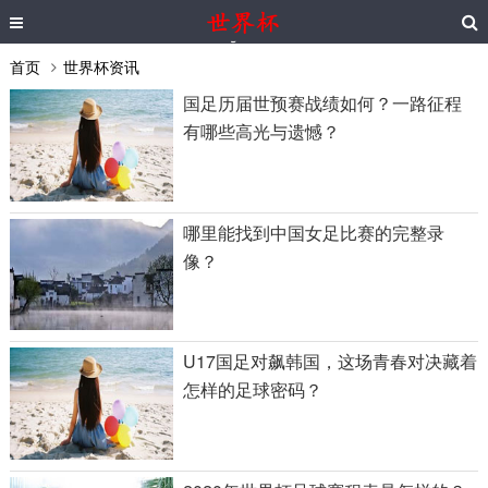
首页
世界杯资讯
国足历届世预赛战绩如何？一路征程
有哪些高光与遗憾？
哪里能找到中国女足比赛的完整录
像？
U17国足对飙韩国，这场青春对决藏着
怎样的足球密码？