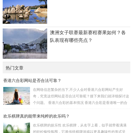
澳洲女子联赛最新赛程赛果如何？各
队表现有哪些亮点？
热门文章
香港六合彩网站是否合法可靠？
在网络信息繁杂的当下,不少人会对香港六合彩网站产生好
奇，究竟这些网站是否合法可靠呢？接下来我们就详细探讨这
个问题。 香港六合彩的基本情况 香港六合彩是香港唯一的合
法彩票,由香港赛马会负责营运，它有着特定的游戏规则和开
欢乐棋牌真的能带来纯粹的欢乐吗？
奖流程，每周二、周四及周日晚上开奖，从 1 - 49 个号码中随
机摇出 6 个号码作为“六合彩”的中奖号码，另外再摇出一个“特
欢乐棋牌的娱乐性 欢乐棋牌，从名字上看，似乎就带着满满
别号码”，六合彩的奖项设置丰富，头奖需选中全部 6 个中奖
的轻松愉悦氛围，它将传统棋牌游戏以更具趣味性的形式呈