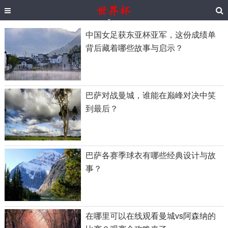
中国女足获东亚杯亚军，这份成绩单
背后藏着哪些故事与启示？
巴萨对战曼城，谁能在巅峰对决中笑
到最后？
巴萨各赛季球衣有哪些经典设计与故
事？
在哪里可以在线观看曼城vs阿森纳的