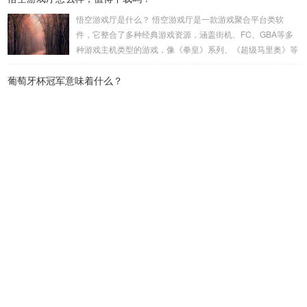
季欧冠小组赛比分，这个平台都能提供针对性服务，它的用户
悟空游戏厅是什么？ 悟空游戏厅是一款游戏聚合平台类软
覆盖三类人群：纯观赛球迷（用数据加深比赛理解）、战术分
件，它整合了多种经典游戏资源，涵盖街机、FC、GBA等多
析爱好者（需要历史数据支撑研究）、欧战新星关注者（从欧
种游戏主机类型的游戏，像《拳皇》系列、《超级马里奥》等
冠资格赛挖掘潜力球员）。...
经典之作都能在上面找到，对于游戏爱好者，尤其是钟情于怀
葡萄牙杯冠军意味着什么？
旧经典游戏的玩家来说,它就像是一个游戏宝藏库。 游戏资源
丰富度如何？ 悟空游戏厅的资源相当丰富，它几乎囊括了我
想要了解葡萄牙杯冠军的分量，得从这项赛事的历史、荣誉价
们童年记忆里的所有热门街机和家用机游戏，从动作类的《三
值和对球队的影响说起，它不仅是一座奖杯，更是葡萄牙足坛
国志》《合金弹头》，到角色扮演类的《口袋妖怪》（GBA
地位、欧战资格和球队蜕变的关键钥匙。 葡萄牙杯：葡足坛
版），再到益智类的《俄罗斯方块》，无论是...
的“荣誉勋章” 葡萄牙杯（Taça de Portugal）创办于1921年，
最近发表
是葡萄牙国内历史最悠久的杯赛之一，不同于葡超联赛的漫长
厮杀，杯赛的单场淘汰制（半决赛后多为两回合）充满变数：
欧冠ds足球是什么？它能为球迷带来哪些独特体验？
既可能是本菲卡、波尔图等传统豪门巩固统治的战场，也可能
梅西对阵墨西哥的进球有多关键？
成为“平民球队逆袭”的舞台，对任何球队来说，捧起葡萄牙杯
都是足以载入队...
2007年欧洲冠军联赛决赛有哪些经典时刻和深远影响？
英冠南安普敦vs普雷斯顿最新情况如何？
葡萄牙杯冠军意味着什么？
西班牙人队近期有哪些关键动态？阵容、赛事与引援都有新变化？
托尼·克罗斯算巨星吗？