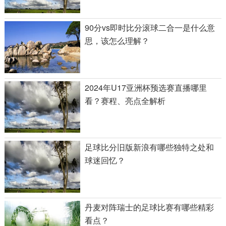
90分vs即时比分滚球二合一是什么意
思，该怎么理解？
2024年U17亚洲杯预选赛直播哪里
看？赛程、亮点全解析
足球比分旧版新浪有哪些独特之处和
球迷回忆？
丹麦对阵瑞士的足球比赛有哪些精彩
看点？