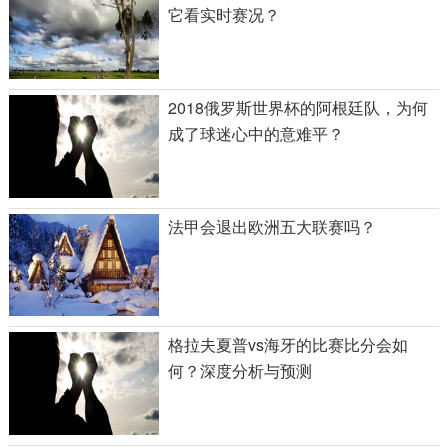
它看实时赛况？
2018俄罗斯世界杯的阿根廷队，为何
成了球迷心中的意难平？
法甲会退出欧洲五大联赛吗？
格拉夫夏普vs海牙的比赛比分会如
何？深度分析与预测